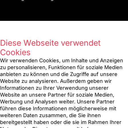
CONSOS SWITCH verbindet die
bestmögliche Planbarkeit mit
Diese Webseite verwendet
höchstmöglicher Flexibilität.
Cookies
Wir beginnen mit der Konzeption, bei der die fünf
Wir verwenden Cookies, um Inhalte und Anzeigen
Projektdimensionen kompakt und strukturiert
zu personalisieren, Funktionen für soziale Medien
konkretisiert werden. Anschließend erfolgt die
anbieten zu können und die Zugriffe auf unsere
Umsetzung in einer iterativen Weise gemäß den
Website zu analysieren. Außerdem geben wir
Prinzipien von SCRUM, was eine agile
Informationen zu Ihrer Verwendung unserer
Vorgehensweise gewährleistet. Nach Abschluss
Website an unsere Partner für soziale Medien,
der Umsetzung folgt der Test- und Go-Live-
Werbung und Analysen weiter. Unsere Partner
Prozess, der strukturiert und geplant ist, um das
führen diese Informationen möglicherweise mit
Projekt standardisiert und effizient abzuschließen.
weiteren Daten zusammen, die Sie ihnen
bereitgestellt haben oder die sie im Rahmen Ihrer